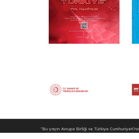
"Bu yayın Avrupa Birliği ve Türkiye Cumhuriyeti’nin 