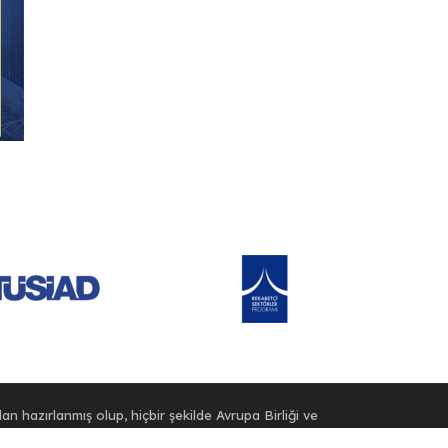
an hazırlanmış olup, hiçbir şekilde Avrupa Birliği ve