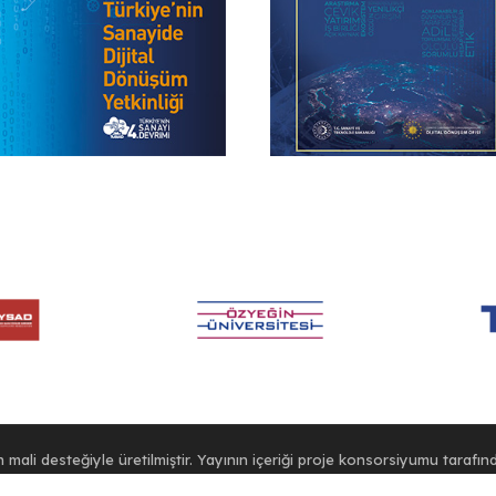
mali desteğiyle üretilmiştir. Yayının içeriği proje konsorsiyumu tarafınd
Türkiye Cumhuriyeti’nin görüşlerini yansıttığı şeklinde yorumlanamaz."