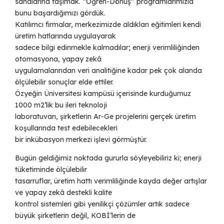
sahalarına taşımak. “Öğren-Dönüş” programlarımızla
bunu başardığımızı gördük.
Katılımcı firmalar, merkezimizde aldıkları eğitimleri kendi
üretim hatlarında uygulayarak
sadece bilgi edinmekle kalmadılar; enerji verimliliğinden
otomasyona, yapay zekâ
uygulamalarından veri analitiğine kadar pek çok alanda
ölçülebilir sonuçlar elde ettiler.
Özyeğin Üniversitesi kampüsü içerisinde kurduğumuz
1000 m2’lik bu ileri teknoloji
laboratuvarı, şirketlerin Ar-Ge projelerini gerçek üretim
koşullarında test edebilecekleri
bir inkübasyon merkezi işlevi görmüştür.
Bugün geldiğimiz noktada gururla söyleyebiliriz ki; enerji
tüketiminde ölçülebilir
tasarruflar, üretim hattı verimliliğinde kayda değer artışlar
ve yapay zekâ destekli kalite
kontrol sistemleri gibi yenilikçi çözümler artık sadece
büyük şirketlerin değil, KOBİ’lerin de