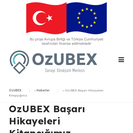
Skip
to
content
OzUBEX
>
Haberler
>
OzUBEX Başarı Hikayeleri
Kitapçığımız
OzUBEX Başarı
Hikayeleri